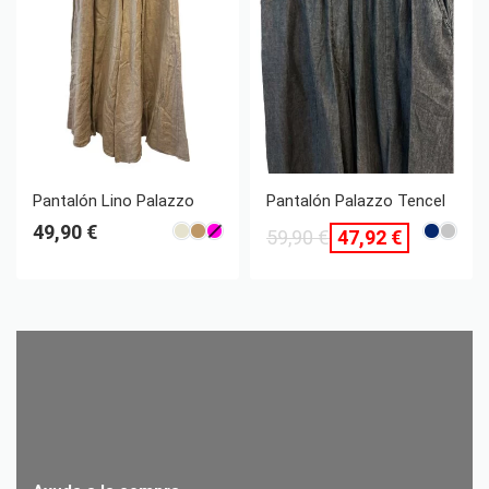
ahorra 11,98 €
Pantalón Lino Palazzo
Pantalón Palazzo Tencel
49,90
€
59,90
€
47,92
€