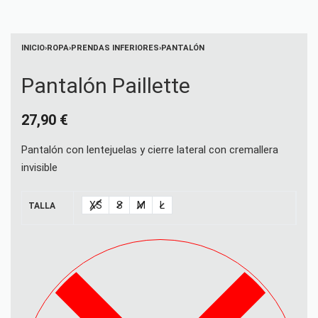
INICIO
›
ROPA
›
PRENDAS INFERIORES
›
PANTALÓN
Pantalón Paillette
27,90
€
Pantalón con lentejuelas y cierre lateral con cremallera
invisible
XS
S
M
L
TALLA