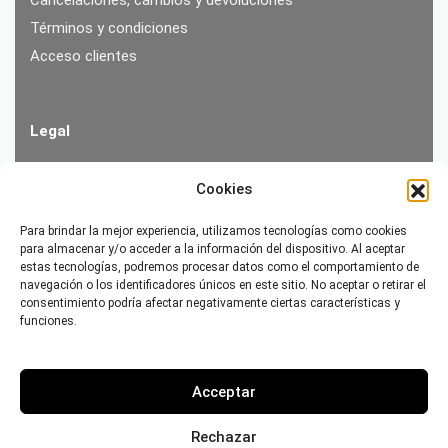
Términos y condiciones
Acceso clientes
Legal
Términos y condiciones
Cookies
Aviso Legal
Para brindar la mejor experiencia, utilizamos tecnologías como cookies
Política de Privacidad
para almacenar y/o acceder a la información del dispositivo. Al aceptar
Política de Cookies
estas tecnologías, podremos procesar datos como el comportamiento de
navegación o los identificadores únicos en este sitio. No aceptar o retirar el
consentimiento podría afectar negativamente ciertas características y
funciones.
Vísitanos en Andorra
Carrer Sant Esteve 2
Acceptar
AD500 Andorra la Vella / Ppat. d’Andorra
Telf
: (+376) 828 367
/
(+34) 653 60 76 58
Rechazar